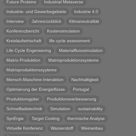
Future Proteins
Industrial Metaverse
Industrie- und Gewerbegebiete
Industrie 4.0
Interview
Jahresrückblick
Klimaneutralität
Konferenzbericht
Kostensimulation
Kreislaufwirtschaft
life cycle assessment
Life Cycle Engeneering
Materialflusssimulation
Matrix-Produktion
Matrixproduktionssysteme
Matrixproduktionssyyteme
Mensch-Maschine-Interaktion
Nachhaltigkeit
Optimierung der Energieflüsse
Portugal
Produktionsgüter
Produktionsverbesserung
Schnellladetechnik
Simulation
sustainability
SynErgie
Target Costing
thermische Analyse
Virtuelle Konferenz
Wasserstoff
Weinanbau