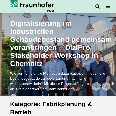
Digitalisierung im
industriellen
Gebäudebestand gemeinsam
voranbringen – DiziPro-
Stakeholder-Workshop in
Chemnitz
Wie können digitale Methoden dazu beitragen, industrielle
Bestandsgebäude zu bewerten und nachhaltig
weiterzuentwickeln? Mit dieser Fragestellung beschäftigten sich
die Projektpartner und Stakeholder des...
vor 3 Wochen
Lisa Helbig
Kategorie: Fabrikplanung &
Betrieb