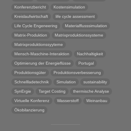
Konferenzbericht
Kostensimulation
Kreislaufwirtschaft
life cycle assessment
Life Cycle Engeneering
Materialflusssimulation
Matrix-Produktion
Matrixproduktionssysteme
Matrixproduktionssyyteme
Mensch-Maschine-Interaktion
Nachhaltigkeit
Optimierung der Energieflüsse
Portugal
Produktionsgüter
Produktionsverbesserung
Schnellladetechnik
Simulation
sustainability
SynErgie
Target Costing
thermische Analyse
Virtuelle Konferenz
Wasserstoff
Weinanbau
Ökobilanzierung