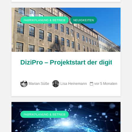
FABRIKPLANUNG & BETRIEB
NEUIGKEITEN
DiziPro – Projektstart der digitale
Marian Süße
Lisa Heinemann
vor 5 Monaten
FABRIKPLANUNG & BETRIEB