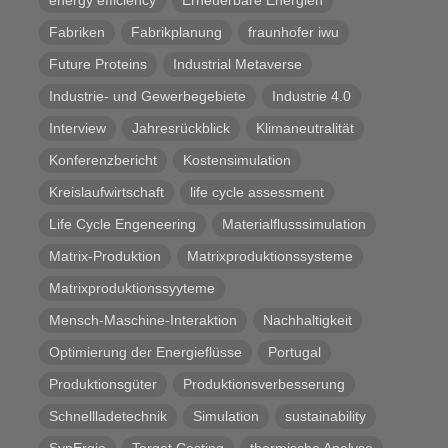
energy efficiency
Erneuerbare Energien
Fabriken
Fabrikplanung
fraunhofer iwu
Future Proteins
Industrial Metaverse
Industrie- und Gewerbegebiete
Industrie 4.0
Interview
Jahresrückblick
Klimaneutralität
Konferenzbericht
Kostensimulation
Kreislaufwirtschaft
life cycle assessment
Life Cycle Engeneering
Materialflusssimulation
Matrix-Produktion
Matrixproduktionssysteme
Matrixproduktionssyyteme
Mensch-Maschine-Interaktion
Nachhaltigkeit
Optimierung der Energieflüsse
Portugal
Produktionsgüter
Produktionsverbesserung
Schnellladetechnik
Simulation
sustainability