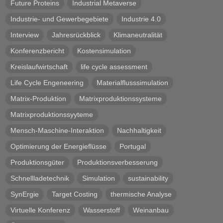
Future Proteins
Industrial Metaverse
Industrie- und Gewerbegebiete
Industrie 4.0
Interview
Jahresrückblick
Klimaneutralität
Konferenzbericht
Kostensimulation
Kreislaufwirtschaft
life cycle assessment
Life Cycle Engeneering
Materialflusssimulation
Matrix-Produktion
Matrixproduktionssysteme
Matrixproduktionssyyteme
Mensch-Maschine-Interaktion
Nachhaltigkeit
Optimierung der Energieflüsse
Portugal
Produktionsgüter
Produktionsverbesserung
Schnellladetechnik
Simulation
sustainability
SynErgie
Target Costing
thermische Analyse
Virtuelle Konferenz
Wasserstoff
Weinanbau