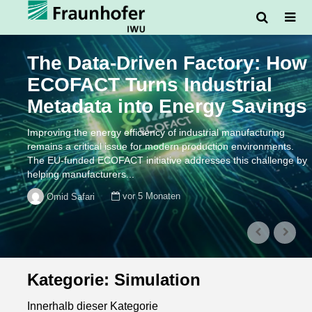
The Data-Driven Factory: How
ECOFACT Turns Industrial
Metadata into Energy Savings
Improving the energy efficiency of industrial manufacturing
remains a critical issue for modern production environments.
The EU-funded ECOFACT initiative addresses this challenge by
helping manufacturers...
vor 5 Monaten
Omid Safari
Kategorie: Simulation
Innerhalb dieser Kategorie