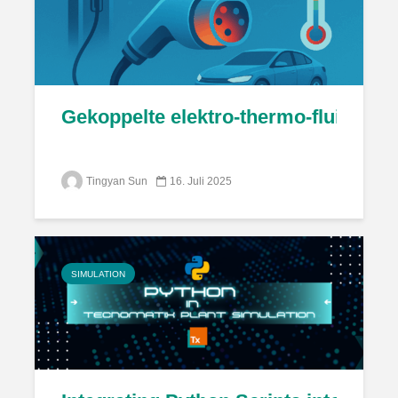
Gekoppelte elektro-thermo-fluidische
Tingyan Sun
16. Juli 2025
SIMULATION