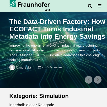
The Data-Driven Factory: How
ECOFACT Turns Industrial
Metadata into Energy Savings
Improving the energy efficiency of industrial manufacturing
remains a critical issue for modern production environments.
The EU-funded ECOFACT initiative addresses this challenge by
helping manufacturers...
vor 5 Monaten
Omid Safari
Kategorie: Simulation
Innerhalb dieser Kategorie