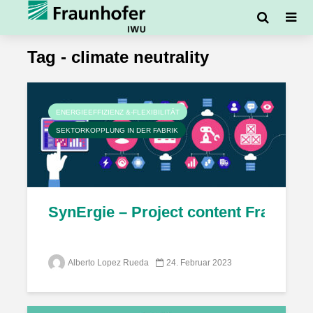
Tag - climate neutrality
ENERGIEEFFIZIENZ &-FLEXIBILITÄT
SEKTORKOPPLUNG IN DER FABRIK
SynErgie – Project content Fraunho
Alberto Lopez Rueda
24. Februar 2023