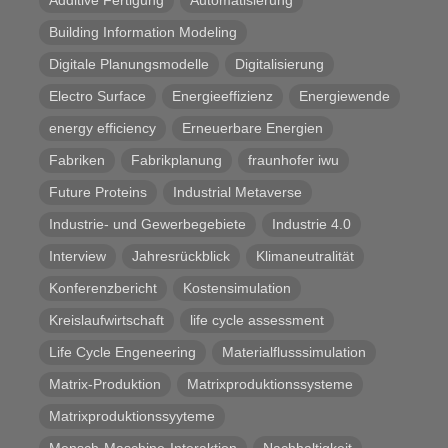
Additive Fertigung
Automatisierung
Building Information Modeling
Digitale Planungsmodelle
Digitalisierung
Electro Surface
Energieeffizienz
Energiewende
energy efficiency
Erneuerbare Energien
Fabriken
Fabrikplanung
fraunhofer iwu
Future Proteins
Industrial Metaverse
Industrie- und Gewerbegebiete
Industrie 4.0
Interview
Jahresrückblick
Klimaneutralität
Konferenzbericht
Kostensimulation
Kreislaufwirtschaft
life cycle assessment
Life Cycle Engeneering
Materialflusssimulation
Matrix-Produktion
Matrixproduktionssysteme
Matrixproduktionssyyteme