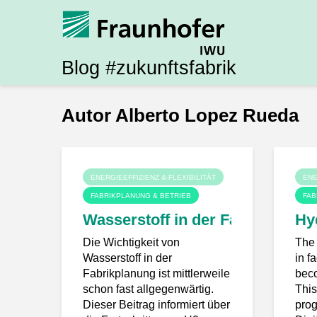
Blog #zukunftsfabrik
Autor Alberto Lopez Rueda
ENERGIEEFFIZIENZ &-FLEXIBILITÄT
ENE
FABRIKPLANUNG & BETRIEB
FAB
Wasserstoff in der Fabrik – Das 
Hyd
Die Wichtigkeit von
The 
Wasserstoff in der
in f
Fabrikplanung ist mittlerweile
beco
schon fast allgegenwärtig.
This
Dieser Beitrag informiert über
prog