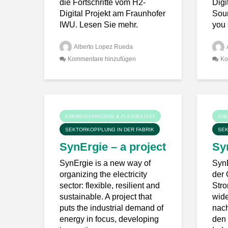
die Fortschritte vom H2-
Digi
Digital Projekt am Fraunhofer
Soun
IWU. Lesen Sie mehr.
you 
Alberto Lopez Rueda
Kommentare hinzufügen
Ko
ENERGIEEFFIZIENZ &-FLEXIBILITÄT
ENE
SEKTORKOPPLUNG IN DER FABRIK
SEK
SynErgie – a project overview
Sy
SynErgie is a new way of
SynE
organizing the electricity
der 
sector: flexible, resilient and
Stro
sustainable. A project that
wide
puts the industrial demand of
nach
energy in focus, developing
den 