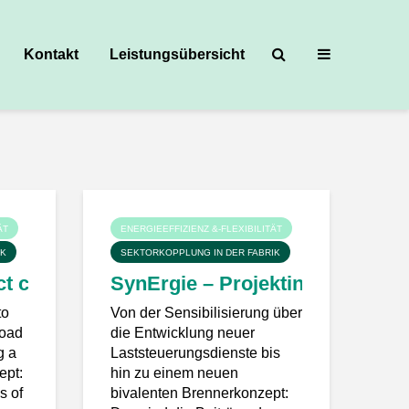
Kontakt
Leistungsübersicht
ÄT
ENERGIEEFFIZIENZ &-FLEXIBILITÄT
IK
SEKTORKOPPLUNG IN DER FABRIK
roject H2 Digital offers solutions
ct content Fraunhofer IWU
SynErgie – Projektinhalte Frau
to
Von der Sensibilisierung über
load
die Entwicklung neuer
g a
Laststeuerungsdienste bis
ept:
hin zu einem neuen
s of
bivalenten Brennerkonzept: