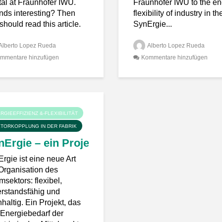
tal at Fraunhofer IWU.
Fraunhofer IWU to the e
ds interesting? Then
flexibility of industry in th
should read this article.
SynErgie...
Alberto Lopez Rueda
Alberto Lopez Rueda
mmentare hinzufügen
Kommentare hinzufügen
RGIEEFFIZIENZ &-FLEXIBILITÄT
TORKOPPLUNG IN DER FABRIK
nErgie – ein Projektüberblick
rgie ist eine neue Art
Organisation des
msektors: flexibel,
rstandsfähig und
haltig. Ein Projekt, das
Energiebedarf der