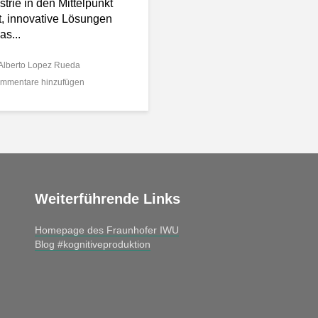
strie in den Mittelpunkt
lt, innovative Lösungen
as...
Alberto Lopez Rueda
mmentare hinzufügen
Weiterführende Links
Homepage des Fraunhofer IWU
Blog #kognitiveproduktion