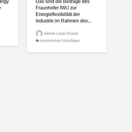
nergy
Das sind die Beiträge des
e
Fraunhofer IWU zur
Energieflexibilität der
Industrie im Rahmen des...
Alberto Lopez Rueda
Kommentare hinzufügen