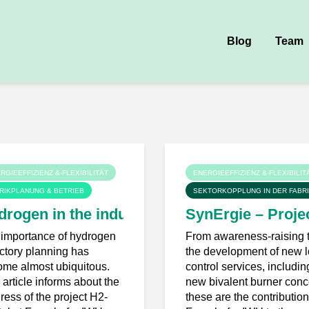
Blog
Team
RGIEEFFIZIENZ &-FLEXIBILITÄT
ENERGIEEFFIZIENZ &-FLEXIBILIT
RIKPLANUNG & BETRIEB
SEKTORKOPPLUNG IN DER FABR
Projekt H2 Digital bietet Lösungen
rogen in the industrial environment – The p
SynErgie – Proje
importance of hydrogen
From awareness-raising 
actory planning has
the development of new 
me almost ubiquitous.
control services, includin
 article informs about the
new bivalent burner conc
ress of the project H2-
these are the contribution