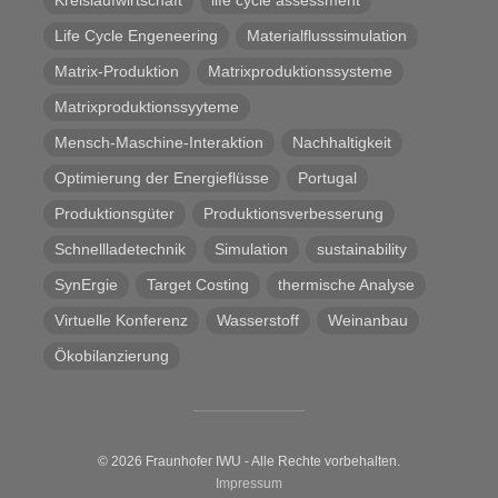
Kreislaufwirtschaft
life cycle assessment
Life Cycle Engeneering
Materialflusssimulation
Matrix-Produktion
Matrixproduktionssysteme
Matrixproduktionssyyteme
Mensch-Maschine-Interaktion
Nachhaltigkeit
Optimierung der Energieflüsse
Portugal
Produktionsgüter
Produktionsverbesserung
Schnellladetechnik
Simulation
sustainability
SynErgie
Target Costing
thermische Analyse
Virtuelle Konferenz
Wasserstoff
Weinanbau
Ökobilanzierung
© 2026 Fraunhofer IWU - Alle Rechte vorbehalten.
Impressum