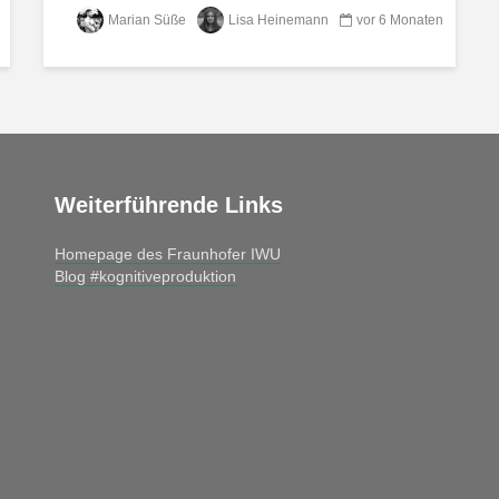
Marian Süße
Lisa Heinemann
vor 6 Monaten
Weiterführende Links
Homepage des Fraunhofer IWU
Blog #kognitiveproduktion