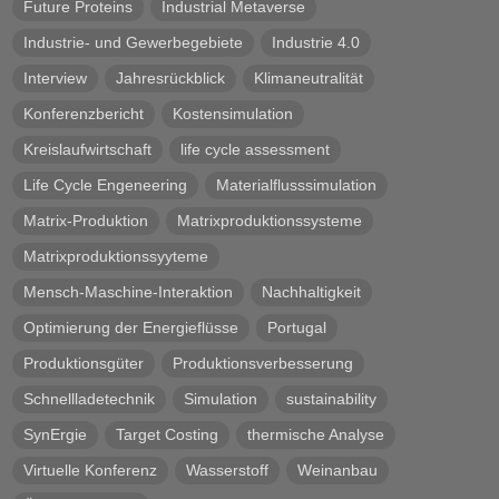
Future Proteins
Industrial Metaverse
Industrie- und Gewerbegebiete
Industrie 4.0
Interview
Jahresrückblick
Klimaneutralität
Konferenzbericht
Kostensimulation
Kreislaufwirtschaft
life cycle assessment
Life Cycle Engeneering
Materialflusssimulation
Matrix-Produktion
Matrixproduktionssysteme
Matrixproduktionssyyteme
Mensch-Maschine-Interaktion
Nachhaltigkeit
Optimierung der Energieflüsse
Portugal
Produktionsgüter
Produktionsverbesserung
Schnellladetechnik
Simulation
sustainability
SynErgie
Target Costing
thermische Analyse
Virtuelle Konferenz
Wasserstoff
Weinanbau