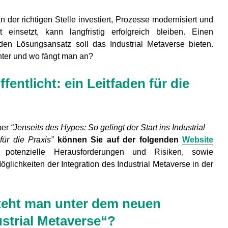
ECOFACT Turns
Produk
Industrial Metadata
an der richtigen Stelle investiert, Prozesse modernisiert und
into Energy Savings
Industr
 einsetzt, kann langfristig erfolgreich bleiben. Einen
Whitep
en Lösungsansatz soll das Industrial Metaverse bieten.
publish
inter und wo fängt man an?
fentlicht: ein Leitfaden für die
per
“Jenseits des Hypes: So gelingt der Start ins Industrial
für die Praxis”
können Sie auf der folgenden
Website
 potenzielle Herausforderungen und Risiken, sowie
lichkeiten der Integration des Industrial Metaverse in der
teht man unter dem neuen
strial Metaverse“?