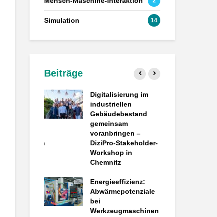
Mensch-Maschine-Interaktion
2
Simulation
14
Beiträge
engesteuerte
Digitalisierung im
Pro
 Wie
industriellen
der
CT
Gebäudebestand
dig
elle
gemeinsam
ec
en in
voranbringen –
Pr
eeinsparungen
DiziPro-Stakeholder-
elt
Workshop in
Si
Chemnitz
ein
– Projektstart
Bre
talen Plattform
Energieeffizienz:
im 
uläre
Abwärmepotenziale
öpfung in der
bei
The
spflege von
Werkzeugmaschinen
Fa