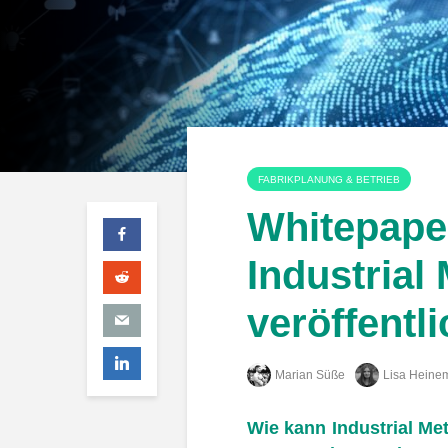
FABRIKPLANUNG & BETRIEB
Whitepape
Industrial
veröffentli
Marian Süße
Lisa Heine
Wie kann Industrial Me