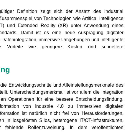
ültiger Definition zeigt sich der Ansatz des Industrial
usammenspiel von Technologien wie Artifical Intelligence
(IoT) und Extended Reality (XR) unter Anwendung eines
ndards. Damit ist es eine neue Ausprägung digitaler
it-Datenintegration, immersive Umgebungen und intelligente
re Vorteile wie geringere Kosten und schnellere
ung
ie Entwicklungsschritte und Alleinstellungsmerkmale des
tellt. Unterscheidungsmerkmal ist vor allem die Integration
len Operationen für eine bessere Entscheidungsfindung.
formation von Industrie 4.0 zu immersiven digitalen
rmation ist natürlich nicht frei von Herausforderungen,
en in losgelösten Silos, heterogene IT/OT-Infrastrukturen,
er fehlende Rollenzuweisung. In dem veröffentlichten