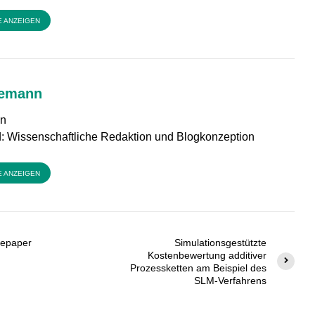
E ANZEIGEN
nemann
in
ld: Wissenschaftliche Redaktion und Blogkonzeption
E ANZEIGEN
tepaper
Simulationsgestützte
Kostenbewertung additiver
Prozessketten am Beispiel des
SLM-Verfahrens