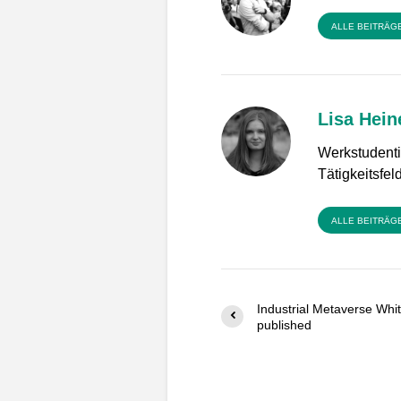
ALLE BEITRÄG
Lisa Hei
Werkstudent
Tätigkeitsfe
ALLE BEITRÄG
Industrial Metaverse Whi
published