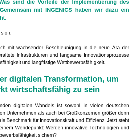
as sind die Vorteile der Implementierung des
? Gemeinsam mit INGENICS haben wir dazu ein
ht.
rsion.
 sich mit wachsender Beschleunigung in die neue Ära der
eraltete Infrastrukturen und langsame Innovationsprozesse
Process Mining in
Die dat
sfähigkeit und langfristige Wettbewerbsfähigkeit.
der Produktion: Von
Fabrik:
digitalen Spuren zur
ECOFA
er digitalen Transformation, um
echten
industri
Prozesstransparenz
Metadat
kt wirtschaftsfähig zu sein
Energi
Simulative Auslegung
verwand
einer hochratenfähigen
nden digitalen Wandels ist sowohl in vielen deutschen
Brennstoffzellenfertigung
DiziPro 
chen Unternehmen als auch bei Großkonzernen größer denn
im Projekt R2Stack
der digi
ls Benchmark für Innovationskraft und Effizienz. Jetzt steht
für zirk
n einem Wendepunkt: Werden innovative Technologien und
The Data-Driven
Wertsch
Factory: How
Bestand
tbewerbsfähigkeit sichern?