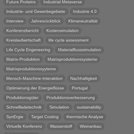
Future Proteins
Industrial Metaverse
Industrie- und Gewerbegebiete
Industrie 4.0
Interview
Jahresrückblick
Klimaneutralität
Konferenzbericht
Kostensimulation
Kreislaufwirtschaft
life cycle assessment
Life Cycle Engeneering
Materialflusssimulation
Matrix-Produktion
Matrixproduktionssysteme
Matrixproduktionssyyteme
Mensch-Maschine-Interaktion
Nachhaltigkeit
Optimierung der Energieflüsse
Portugal
Produktionsgüter
Produktionsverbesserung
Schnellladetechnik
Simulation
sustainability
SynErgie
Target Costing
thermische Analyse
Virtuelle Konferenz
Wasserstoff
Weinanbau