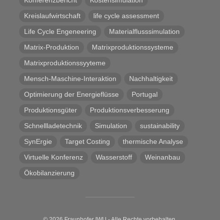
Konferenzbericht
Kostensimulation
Kreislaufwirtschaft
life cycle assessment
Life Cycle Engeneering
Materialflusssimulation
Matrix-Produktion
Matrixproduktionssysteme
Matrixproduktionssyyteme
Mensch-Maschine-Interaktion
Nachhaltigkeit
Optimierung der Energieflüsse
Portugal
Produktionsgüter
Produktionsverbesserung
Schnellladetechnik
Simulation
sustainability
SynErgie
Target Costing
thermische Analyse
Virtuelle Konferenz
Wasserstoff
Weinanbau
Ökobilanzierung
© 2026 Fraunhofer IWU - Alle Rechte vorbehalten.