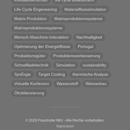
Kreislaufwirtschaft
life cycle assessment
Life Cycle Engeneering
Materialflusssimulation
Matrix-Produktion
Matrixproduktionssysteme
Matrixproduktionssyyteme
Mensch-Maschine-Interaktion
Nachhaltigkeit
Optimierung der Energieflüsse
Portugal
Produktionsgüter
Produktionsverbesserung
Schnellladetechnik
Simulation
sustainability
SynErgie
Target Costing
thermische Analyse
Virtuelle Konferenz
Wasserstoff
Weinanbau
Ökobilanzierung
© 2026 Fraunhofer IWU - Alle Rechte vorbehalten.
Impressum