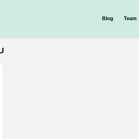
Blog
Team
WU
r Werkzeugmaschinen und Umformtechnik – di