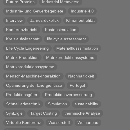
Future Proteins
Industrial Metaverse
Industrie- und Gewerbegebiete
Industrie 4.0
Interview
Jahresrückblick
Klimaneutralität
Konferenzbericht
Kostensimulation
Kreislaufwirtschaft
life cycle assessment
Life Cycle Engeneering
Materialflusssimulation
Matrix-Produktion
Matrixproduktionssysteme
Matrixproduktionssyyteme
Mensch-Maschine-Interaktion
Nachhaltigkeit
Optimierung der Energieflüsse
Portugal
Produktionsgüter
Produktionsverbesserung
Schnellladetechnik
Simulation
sustainability
SynErgie
Target Costing
thermische Analyse
Virtuelle Konferenz
Wasserstoff
Weinanbau