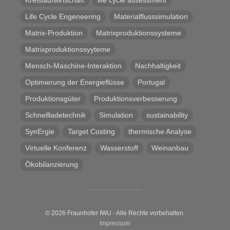
Kreislaufwirtschaft
life cycle assessment
Life Cycle Engeneering
Materialflusssimulation
Matrix-Produktion
Matrixproduktionssysteme
Matrixproduktionssyyteme
Mensch-Maschine-Interaktion
Nachhaltigkeit
Optimierung der Energieflüsse
Portugal
Produktionsgüter
Produktionsverbesserung
Schnellladetechnik
Simulation
sustainability
SynErgie
Target Costing
thermische Analyse
Virtuelle Konferenz
Wasserstoff
Weinanbau
Ökobilanzierung
© 2026 Fraunhofer IWU - Alle Rechte vorbehalten.
Impressum