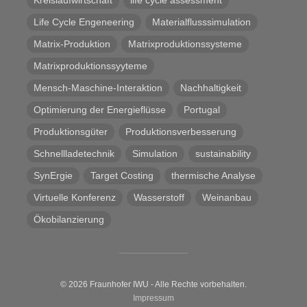
Kreislaufwirtschaft
life cycle assessment
Life Cycle Engeneering
Materialflusssimulation
Matrix-Produktion
Matrixproduktionssysteme
Matrixproduktionssyyteme
Mensch-Maschine-Interaktion
Nachhaltigkeit
Optimierung der Energieflüsse
Portugal
Produktionsgüter
Produktionsverbesserung
Schnellladetechnik
Simulation
sustainability
SynErgie
Target Costing
thermische Analyse
Virtuelle Konferenz
Wasserstoff
Weinanbau
Ökobilanzierung
© 2026 Fraunhofer IWU - Alle Rechte vorbehalten.
Impressum