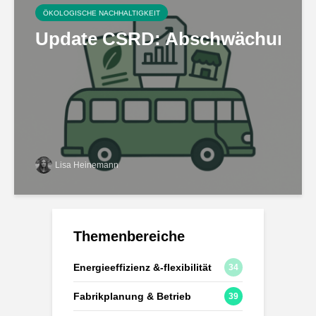
ÖKOLOGISCHE NACHHALTIGKEIT
Update CSRD: Abschwächungen b
Lisa Heinemann
Themenbereiche
Energieeffizienz &-flexibilität
34
Fabrikplanung & Betrieb
39