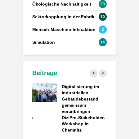
Ökologische Nachhaltigkeit
23
Sektorkopplung in der Fabrik
10
Mensch-Maschine-Interaktion
2
Simulation
14
Beiträge
atengesteuerte
Digitalisierung im
P
k: Wie
industriellen
d
ACT
Gebäudebestand
d
rielle
gemeinsam
e
aten in
voranbringen –
P
ieeinsparungen
DiziPro-Stakeholder-
ndelt
Workshop in
S
Chemnitz
e
o – Projektstart
B