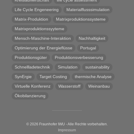
Kreislaufwirtschaft
life cycle assessment
Life Cycle Engeneering
Materialflusssimulation
Matrix-Produktion
Matrixproduktionssysteme
Matrixproduktionssyyteme
Mensch-Maschine-Interaktion
Nachhaltigkeit
Optimierung der Energieflüsse
Portugal
Produktionsgüter
Produktionsverbesserung
Schnellladetechnik
Simulation
sustainability
SynErgie
Target Costing
thermische Analyse
Virtuelle Konferenz
Wasserstoff
Weinanbau
Ökobilanzierung
© 2026 Fraunhofer IWU - Alle Rechte vorbehalten.
Impressum