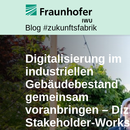
Blog #zukunftsfabrik
Digitalisierung im
industriellen
Gebäudebestand
gemeinsam
voranbringen – Diz
Stakeholder-Works