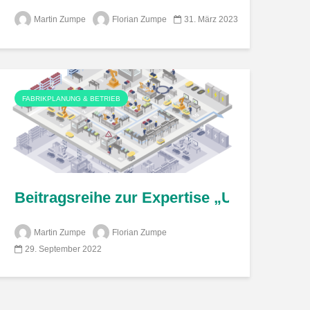
Martin Zumpe
Florian Zumpe
31. März 2023
FABRIKPLANUNG & BETRIEB
ktionssystemen” – Entwicklungspfade zu ei
es Forschungsfeld oder nur ein anderes La
Beitragsreihe zur Expertise „Umsetzung
Martin Zumpe
Florian Zumpe
29. September 2022