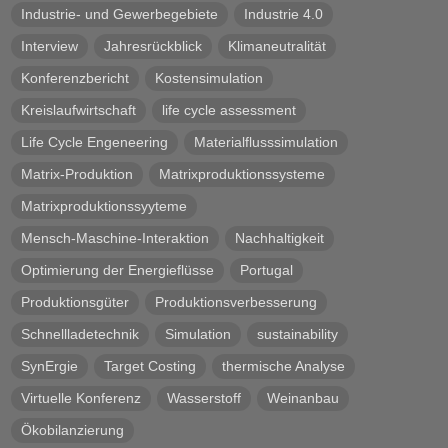
Industrie- und Gewerbegebiete
Industrie 4.0
Interview
Jahresrückblick
Klimaneutralität
Konferenzbericht
Kostensimulation
Kreislaufwirtschaft
life cycle assessment
Life Cycle Engeneering
Materialflusssimulation
Matrix-Produktion
Matrixproduktionssysteme
Matrixproduktionssyyteme
Mensch-Maschine-Interaktion
Nachhaltigkeit
Optimierung der Energieflüsse
Portugal
Produktionsgüter
Produktionsverbesserung
Schnellladetechnik
Simulation
sustainability
SynErgie
Target Costing
thermische Analyse
Virtuelle Konferenz
Wasserstoff
Weinanbau
Ökobilanzierung