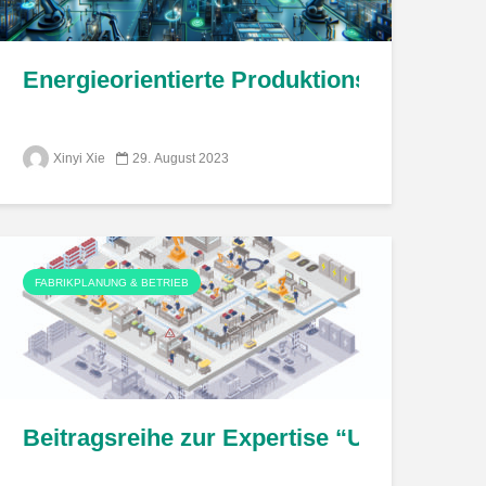
t – The project H2 Digital offers solutions
Energieorientierte Produktionsplanung: E
Xinyi Xie
29. August 2023
FABRIKPLANUNG & BETRIEB
von Wertschöpfungsnetzwerken in Krisenzeit
 Zwillinge durch Kopplung von Anlagensteu
Beitragsreihe zur Expertise “Umsetzung