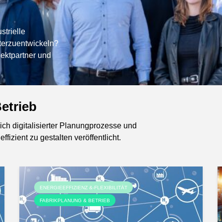
strielle
terzuentwickeln?
jektpartner und
etrieb
ich digitalisierter Planungprozesse und
fizient zu gestalten veröffentlicht.
ENERGIEEFFIZIENZ &-FLEXIBILITÄT
FABRIKPLANUNG & BETRIEB