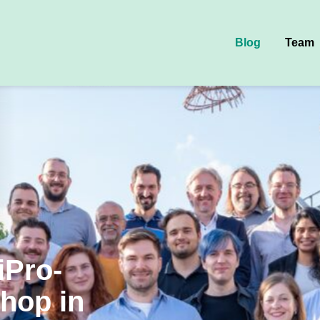
Blog
Team
iPro-
hop in