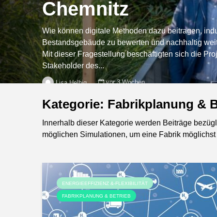
Chemnitz
Wie können digitale Methoden dazu beitragen, indu
Bestandsgebäude zu bewerten und nachhaltig wei
Mit dieser Fragestellung beschäftigten sich die Pro
Stakeholder des...
vor 3 Wochen
Lisa Helbig
Kategorie: Fabrikplanung & B
Innerhalb dieser Kategorie werden Beiträge bezügl
möglichen Simulationen, um eine Fabrik möglichst ef
ENERGIEEFFIZIENZ &-FLEXIBILITÄT
FABRIKPLANUNG & BETRIEB