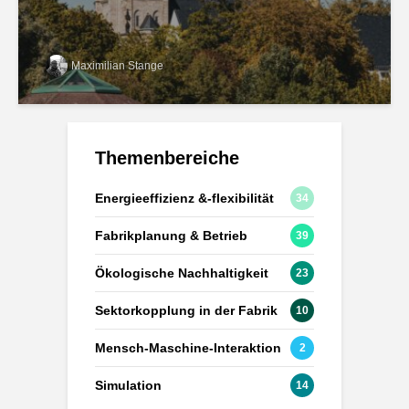
Maximilian Stange
Themenbereiche
Energieeffizienz &-flexibilität
34
Fabrikplanung & Betrieb
39
Ökologische Nachhaltigkeit
23
Sektorkopplung in der Fabrik
10
Mensch-Maschine-Interaktion
2
Simulation
14