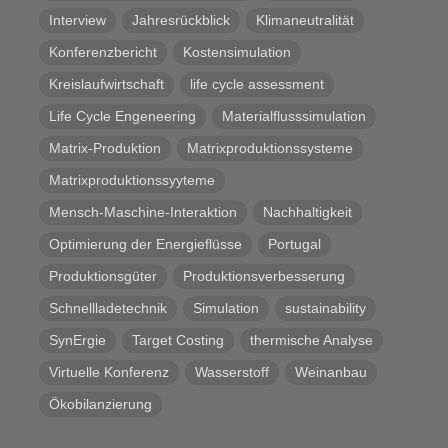
Interview
Jahresrückblick
Klimaneutralität
Konferenzbericht
Kostensimulation
Kreislaufwirtschaft
life cycle assessment
Life Cycle Engeneering
Materialflusssimulation
Matrix-Produktion
Matrixproduktionssysteme
Matrixproduktionssyyteme
Mensch-Maschine-Interaktion
Nachhaltigkeit
Optimierung der Energieflüsse
Portugal
Produktionsgüter
Produktionsverbesserung
Schnellladetechnik
Simulation
sustainability
SynErgie
Target Costing
thermische Analyse
Virtuelle Konferenz
Wasserstoff
Weinanbau
Ökobilanzierung