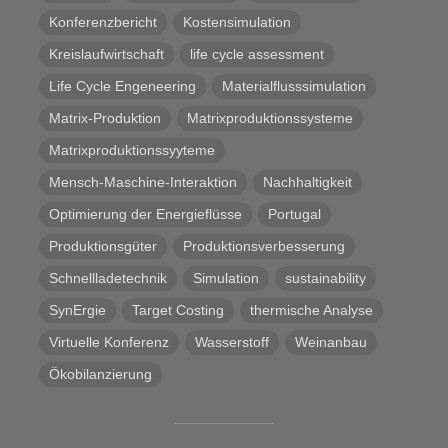
Konferenzbericht
Kostensimulation
Kreislaufwirtschaft
life cycle assessment
Life Cycle Engeneering
Materialflusssimulation
Matrix-Produktion
Matrixproduktionssysteme
Matrixproduktionssyyteme
Mensch-Maschine-Interaktion
Nachhaltigkeit
Optimierung der Energieflüsse
Portugal
Produktionsgüter
Produktionsverbesserung
Schnellladetechnik
Simulation
sustainability
SynErgie
Target Costing
thermische Analyse
Virtuelle Konferenz
Wasserstoff
Weinanbau
Ökobilanzierung