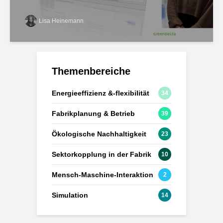
Lisa Heinemann
Themenbereiche
Energieeffizienz &-flexibilität
34
Fabrikplanung & Betrieb
39
Ökologische Nachhaltigkeit
23
Sektorkopplung in der Fabrik
10
Mensch-Maschine-Interaktion
2
Simulation
14