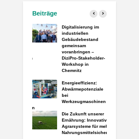
Beiträge
atengesteuerte
Digitalisierung im
P
k: Wie
industriellen
d
ACT
Gebäudebestand
d
rielle
gemeinsam
e
aten in
voranbringen –
P
ieeinsparungen
DiziPro-Stakeholder-
ndelt
Workshop in
S
Chemnitz
e
o – Projektstart
B
gitalen Plattform
Energieeffizienz:
i
rkuläre
Abwärmepotenziale
chöpfung in der
bei
T
ndspflege von
Werkzeugmaschinen
F
uktionsgebäuden
E
Die Zukunft unserer
I
trial Metaverse
Ernährung: Innovative
i
paper
Agrarsysteme für mehr
shed
Nahrungsmittelsicherheit