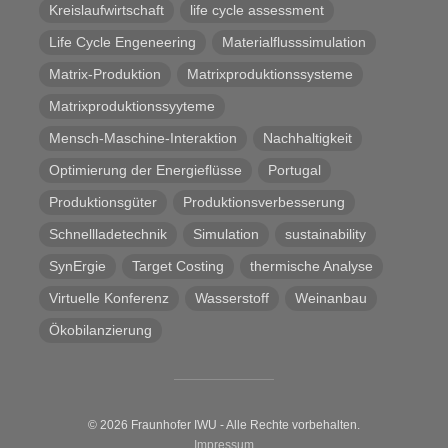
Kreislaufwirtschaft
life cycle assessment
Life Cycle Engeneering
Materialflusssimulation
Matrix-Produktion
Matrixproduktionssysteme
Matrixproduktionssyyteme
Mensch-Maschine-Interaktion
Nachhaltigkeit
Optimierung der Energieflüsse
Portugal
Produktionsgüter
Produktionsverbesserung
Schnellladetechnik
Simulation
sustainability
SynErgie
Target Costing
thermische Analyse
Virtuelle Konferenz
Wasserstoff
Weinanbau
Ökobilanzierung
© 2026 Fraunhofer IWU - Alle Rechte vorbehalten.
Impressum