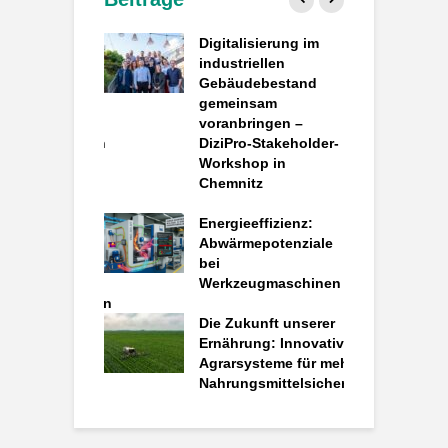
atengesteuerte
Digitalisierung im
P
k: Wie
industriellen
d
ACT
Gebäudebestand
d
rielle
gemeinsam
e
aten in
voranbringen –
P
ieeinsparungen
DiziPro-Stakeholder-
ndelt
Workshop in
S
Chemnitz
e
o – Projektstart
B
gitalen Plattform
Energieeffizienz:
i
rkuläre
Abwärmepotenziale
chöpfung in der
bei
T
ndspflege von
Werkzeugmaschinen
F
uktionsgebäuden
E
Die Zukunft unserer
I
trial Metaverse
Ernährung: Innovative
i
paper
Agrarsysteme für mehr
shed
Nahrungsmittelsicherheit