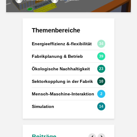
Themenbereiche
Energieeffizienz &-flexibilität
34
Fabrikplanung & Betrieb
39
Ökologische Nachhaltigkeit
23
Sektorkopplung in der Fabrik
10
Mensch-Maschine-Interaktion
2
Simulation
14
Beiträge